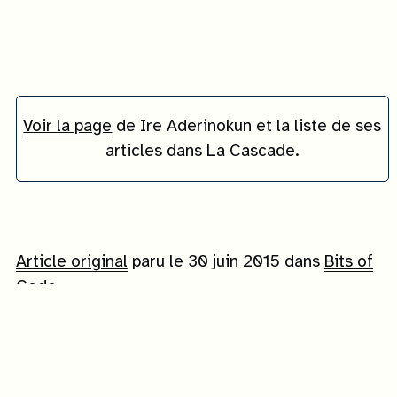
Voir la page
de
Ire Aderinokun
et la liste de ses
articles dans La Cascade.
Article original
paru le
30 juin 2015
dans
Bits of
Code
Traduit avec l'aimable autorisation de Bits of
Code et de Ire Aderinokun.
Copyright
Bits of Code
©
2015