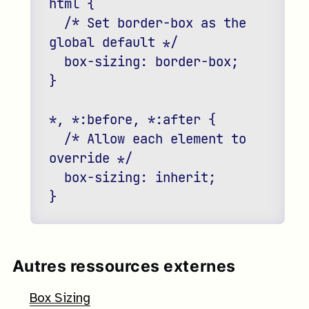
html {

  /* Set border-box as the 
global default */

  box-sizing: border-box;

}

*, *:before, *:after {

  /* Allow each element to 
override */

  box-sizing: inherit;

Autres ressources externes
Box Sizing