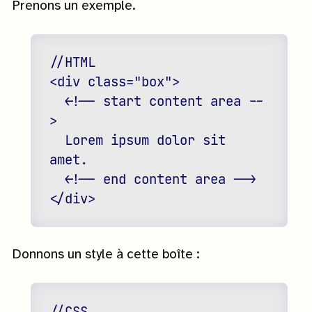
Prenons un exemple.
//HTML

<div class="box">

  <!-- start content area --
>

  Lorem ipsum dolor sit 
amet.

  <!-- end content area -->

Donnons un style à cette boîte :
//CSS
