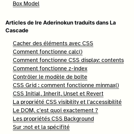
Box Model
Articles de
Ire Aderinokun
traduits dans La
Cascade
Cacher des éléments avec CSS
Comment fonctionne calc()
Comment fonctionne CSS display: contents
Comment fonctionne z-index
Contrôler le modèle de boîte
CSS Grid : comment fonctionne minmax()
CSS Initial, Inherit, Unset et Revert
La propriété CSS visibility et l'accessibilité
Le DOM, c'est quoi exactement ?
Les propriétés CSS Background
Sur :not et la spécifité