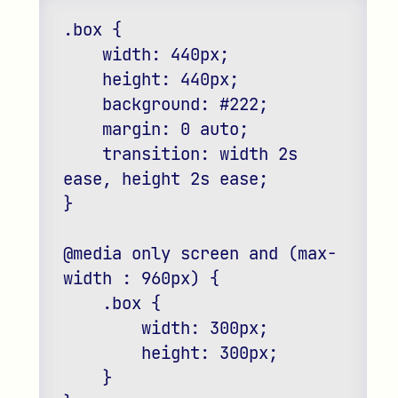
.box {

    width: 440px;

    height: 440px;

    background: #222;

    margin: 0 auto;

    transition: width 2s 
ease, height 2s ease;

}

@media only screen and (max-
width : 960px) {

    .box {

        width: 300px;

        height: 300px;

    }
