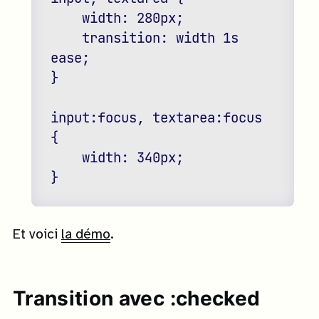
    width: 280px;

    transition: width 1s 
ease;

}

input:focus, textarea:focus 
{

    width: 340px;

Et voici
la démo
.
Transition avec :checked