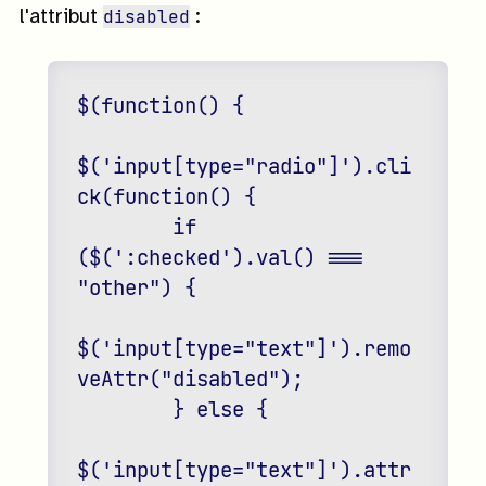
disabled
l'attribut
:
$(function() {

$('input[type="radio"]').cli
ck(function() {

        if 
($(':checked').val() === 
"other") {

$('input[type="text"]').remo
veAttr("disabled");

        } else {

$('input[type="text"]').attr