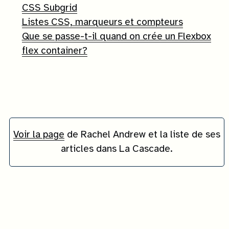
CSS Subgrid
Listes CSS, marqueurs et compteurs
Que se passe-t-il quand on crée un Flexbox
flex container?
Voir la page
de
Rachel Andrew
et la liste de ses
articles dans La Cascade.
Article original
paru le
24 décembre 2022
dans
12 Days of Web