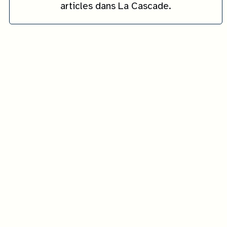
articles dans La Cascade.
Article original
paru le
14 décembre 2014
dans
24 Ways
Traduit avec l'aimable autorisation de 24 Ways et
de Rachel Nabors.
Copyright
24 Ways
©
2014